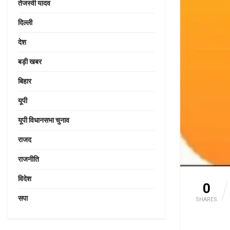
तेजस्वी यादव
दिल्ली
देश
बड़ी खबर
बिहार
यूपी
यूपी विधानसभा चुनाव
राजद
राजनीति
विदेश
0
सपा
SHARES