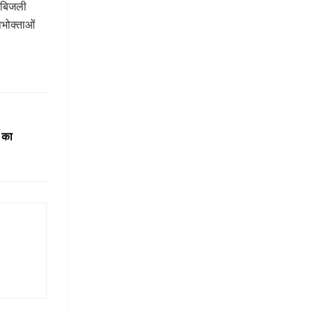
त बिजली
पभोक्ताओं
े का