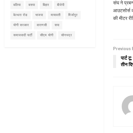
संघ ने प्रब
बलिया
बसपा
बिहार
बीजेपी
आउटसोर्स कर
बेल्थरा रोड
भाजपा
मायावती
मिर्जापुर
की मीटर रीड
योगी सरकार
वाराणसी
सपा
समाजवादी पार्टी
सीएम योगी
सोनभद्र
Previous 
पार्ट ट
तीन दि