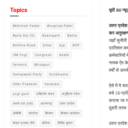
Topics
यूपी 80 न्
उत्तर प्रदे
Akhilesh Yadav
Anupriya Patel
कर अनुरक्ष
Apna Dal (S)
Azamgarh
Ballia
जहाँ चुनौती
Belthra Road
bihar
bjp
BSP
प्रतिशत कर्
कर्मचारियों
CM Yogi
Congress
death
नामक ऐप के 
farmers
Mirzapur
वर्षों से उ
Samajwadi Party
Sonbhadra
Uttar Pradesh
Varanasi
ऐसे में ये स
बचे 50 प्रत
yogi govt
अखिलेश यादव
अनुप्रिया पटेल
कराया जा रहा
अपना दल (एस)
आजमगढ़
उत्तर प्रदेश
दूसरी तरफ उ
ओबीसी
कांग्रेस
किसान
किसान आंदोलन
उत्तर प्रदेश
केशव प्रसाद मौर्य
कोरोना
नीतीश कुमार