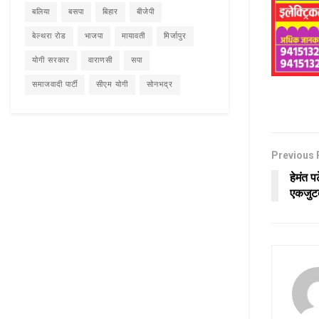
बलिया
बसपा
बिहार
बीजेपी
बेल्थरा रोड
भाजपा
मायावती
मिर्जापुर
योगी सरकार
वाराणसी
सपा
समाजवादी पार्टी
सीएम योगी
सोनभद्र
Previous 
हेमंत 
एकजुटत