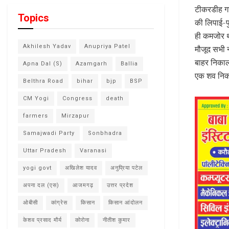
टीकरडीह गां
Topics
की लिपाई-पु
ही कमजोर थ
Akhilesh Yadav
Anupriya Patel
मौजूद सभी न
बाहर निकाल
Apna Dal (S)
Azamgarh
Ballia
एक शव निका
Belthra Road
bihar
bjp
BSP
CM Yogi
Congress
death
farmers
Mirzapur
Samajwadi Party
Sonbhadra
Uttar Pradesh
Varanasi
yogi govt
अखिलेश यादव
अनुप्रिया पटेल
अपना दल (एस)
आजमगढ़
उत्तर प्रदेश
ओबीसी
कांग्रेस
किसान
किसान आंदोलन
केशव प्रसाद मौर्य
कोरोना
नीतीश कुमार