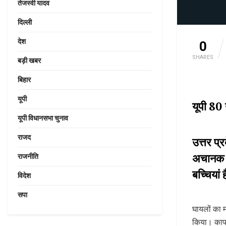
तेजस्वी यादव
दिल्ली
देश
0
SHARES
बड़ी खबर
बिहार
यूपी
यूपी 80 न
यूपी विधानसभा चुनाव
राजद
उत्तर प्
अचानक टी
राजनीति
बच्चियां
विदेश
सपा
घायलों का म
किया। काफी