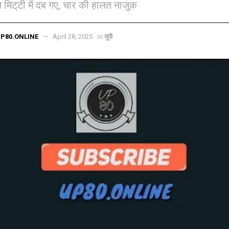
 मिट्‌टी में दब गए, चार की हालत नाजुक
in
P80.ONLINE
April 28, 2025
यूपी