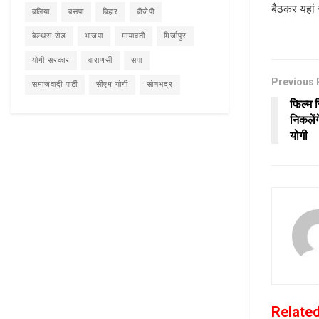
बैठकर यहां 
बलिया
बसपा
बिहार
बीजेपी
बेल्थरा रोड
भाजपा
मायावती
मिर्जापुर
योगी सरकार
वाराणसी
सपा
Previous 
समाजवादी पार्टी
सीएम योगी
सोनभद्र
फिल्म 
निकलेंग
योगी
Relate