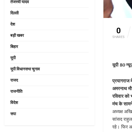
तेजस्वी यादव
दिल्ली
देश
0
बड़ी खबर
SHARES
बिहार
यूपी
यूपी 80 न्य
यूपी विधानसभा चुनाव
प्रयागराज 
राजद
अमरनाथ मौर
राजनीति
रविवार को भ
विदेश
मंच के सामन
अध्यक्ष अख
सपा
सांसद राहुल
रहे। फिर आ