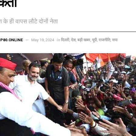
कर्ता
 के ही वापस लौटे दोनों नेता
in
P80.ONLINE
May 19, 2024
दिल्ली
,
देश
,
बड़ी खबर
,
यूपी
,
राजनीति
,
सपा