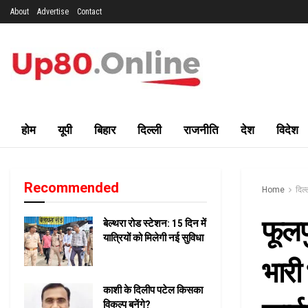
About
Advertise
Contact
होम
यूपी
बिहार
दिल्ली
राजनीति
देश
विदेश
Recommended
Home
दिल्
फूलपु
बेल्थरा रोड स्टेशन: 15 दिन में
यात्रियों को मिलेगी नई सुविधा
भारी 
काशी के दिलीप पटेल किसका
विकल्प बनेंगे?