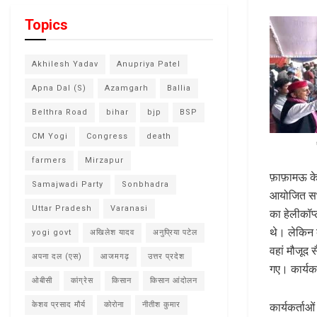
Topics
Akhilesh Yadav
Anupriya Patel
Apna Dal (S)
Azamgarh
Ballia
Belthra Road
bihar
bjp
BSP
CM Yogi
Congress
death
farmers
Mirzapur
फ़ाफ़ामऊ के
Samajwadi Party
Sonbhadra
आयोजित सभा
Uttar Pradesh
Varanasi
का हेलीकॉप्
थे। लेकिन ब
yogi govt
अखिलेश यादव
अनुप्रिया पटेल
वहां मौजूद 
अपना दल (एस)
आजमगढ़
उत्तर प्रदेश
गए। कार्यक
ओबीसी
कांग्रेस
किसान
किसान आंदोलन
कार्यकर्ताओ
केशव प्रसाद मौर्य
कोरोना
नीतीश कुमार