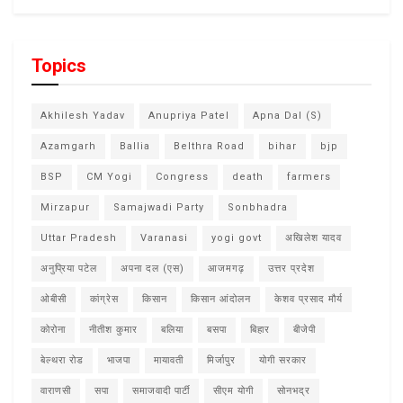
Topics
Akhilesh Yadav
Anupriya Patel
Apna Dal (S)
Azamgarh
Ballia
Belthra Road
bihar
bjp
BSP
CM Yogi
Congress
death
farmers
Mirzapur
Samajwadi Party
Sonbhadra
Uttar Pradesh
Varanasi
yogi govt
अखिलेश यादव
अनुप्रिया पटेल
अपना दल (एस)
आजमगढ़
उत्तर प्रदेश
ओबीसी
कांग्रेस
किसान
किसान आंदोलन
केशव प्रसाद मौर्य
कोरोना
नीतीश कुमार
बलिया
बसपा
बिहार
बीजेपी
बेल्थरा रोड
भाजपा
मायावती
मिर्जापुर
योगी सरकार
वाराणसी
सपा
समाजवादी पार्टी
सीएम योगी
सोनभद्र