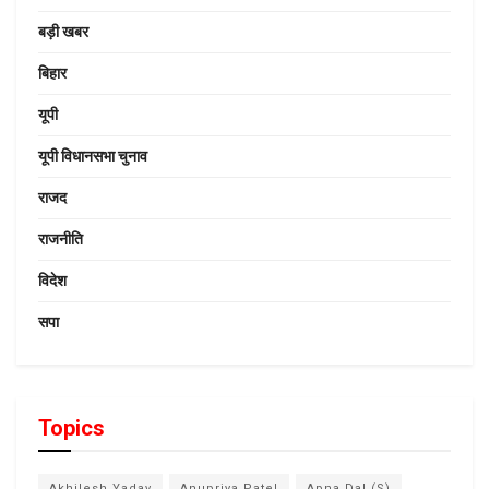
बड़ी खबर
बिहार
यूपी
यूपी विधानसभा चुनाव
राजद
राजनीति
विदेश
सपा
Topics
Akhilesh Yadav
Anupriya Patel
Apna Dal (S)