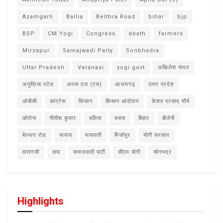
Azamgarh
Ballia
Belthra Road
bihar
bjp
BSP
CM Yogi
Congress
death
farmers
Mirzapur
Samajwadi Party
Sonbhadra
Uttar Pradesh
Varanasi
yogi govt
अखिलेश यादव
अनुप्रिया पटेल
अपना दल (एस)
आजमगढ़
उत्तर प्रदेश
ओबीसी
कांग्रेस
किसान
किसान आंदोलन
केशव प्रसाद मौर्य
कोरोना
नीतीश कुमार
बलिया
बसपा
बिहार
बीजेपी
बेल्थरा रोड
भाजपा
मायावती
मिर्जापुर
योगी सरकार
वाराणसी
सपा
समाजवादी पार्टी
सीएम योगी
सोनभद्र
Highlights