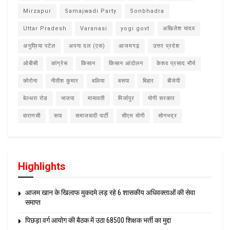
Mirzapur
Samajwadi Party
Sonbhadra
Uttar Pradesh
Varanasi
yogi govt
अखिलेश यादव
अनुप्रिया पटेल
अपना दल (एस)
आजमगढ़
उत्तर प्रदेश
ओबीसी
कांग्रेस
किसान
किसान आंदोलन
केशव प्रसाद मौर्य
कोरोना
नीतीश कुमार
बलिया
बसपा
बिहार
बीजेपी
बेल्थरा रोड
भाजपा
मायावती
मिर्जापुर
योगी सरकार
वाराणसी
सपा
समाजवादी पार्टी
सीएम योगी
सोनभद्र
Highlights
आजम खान के खिलाफ मुकदमे लड़ रहे 6 शासकीय अधिवक्ताओं की सेवा
समाप्त
पिछड़ा वर्ग आयोग की बैठक में उठा 68500 शिक्षक भर्ती का मुद्दा