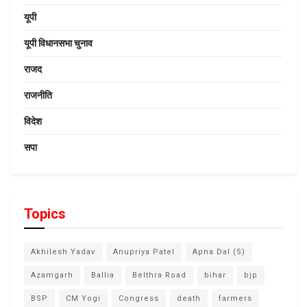
यूपी
यूपी विधानसभा चुनाव
राजद
राजनीति
विदेश
सपा
Topics
Akhilesh Yadav
Anupriya Patel
Apna Dal (S)
Azamgarh
Ballia
Belthra Road
bihar
bjp
BSP
CM Yogi
Congress
death
farmers