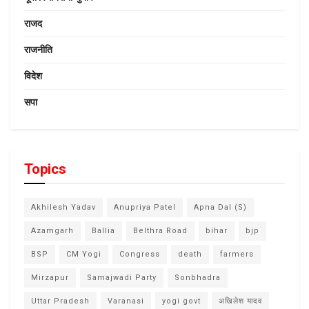
राजद
राजनीति
विदेश
सपा
Topics
Akhilesh Yadav
Anupriya Patel
Apna Dal (S)
Azamgarh
Ballia
Belthra Road
bihar
bjp
BSP
CM Yogi
Congress
death
farmers
Mirzapur
Samajwadi Party
Sonbhadra
Uttar Pradesh
Varanasi
yogi govt
अखिलेश यादव