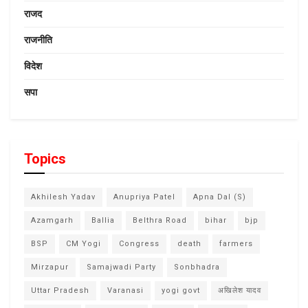
राजद
राजनीति
विदेश
सपा
Topics
Akhilesh Yadav
Anupriya Patel
Apna Dal (S)
Azamgarh
Ballia
Belthra Road
bihar
bjp
BSP
CM Yogi
Congress
death
farmers
Mirzapur
Samajwadi Party
Sonbhadra
Uttar Pradesh
Varanasi
yogi govt
अखिलेश यादव