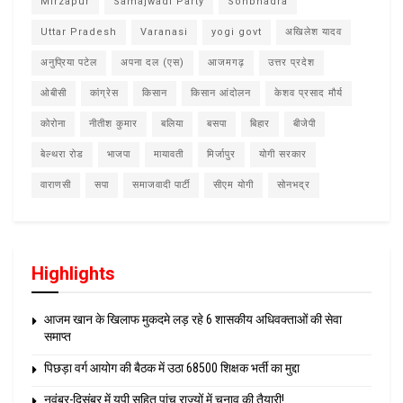
Mirzapur
Samajwadi Party
Sonbhadra
Uttar Pradesh
Varanasi
yogi govt
अखिलेश यादव
अनुप्रिया पटेल
अपना दल (एस)
आजमगढ़
उत्तर प्रदेश
ओबीसी
कांग्रेस
किसान
किसान आंदोलन
केशव प्रसाद मौर्य
कोरोना
नीतीश कुमार
बलिया
बसपा
बिहार
बीजेपी
बेल्थरा रोड
भाजपा
मायावती
मिर्जापुर
योगी सरकार
वाराणसी
सपा
समाजवादी पार्टी
सीएम योगी
सोनभद्र
Highlights
आजम खान के खिलाफ मुकदमे लड़ रहे 6 शासकीय अधिवक्ताओं की सेवा
समाप्त
पिछड़ा वर्ग आयोग की बैठक में उठा 68500 शिक्षक भर्ती का मुद्दा
नवंबर-दिसंबर में यूपी सहित पांच राज्यों में चुनाव की तैयारी!