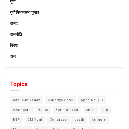
यूपी
यूपी विधानसभा चुनाव
राजद
राजनीति
विदेश
सपा
Topics
Akhilesh Yadav
Anupriya Patel
Apna Dal (S)
Azamgarh
Ballia
Belthra Road
bihar
bjp
BSP
CM Yogi
Congress
death
farmers