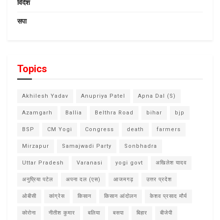
विदेश
सपा
Topics
Akhilesh Yadav
Anupriya Patel
Apna Dal (S)
Azamgarh
Ballia
Belthra Road
bihar
bjp
BSP
CM Yogi
Congress
death
farmers
Mirzapur
Samajwadi Party
Sonbhadra
Uttar Pradesh
Varanasi
yogi govt
अखिलेश यादव
अनुप्रिया पटेल
अपना दल (एस)
आजमगढ़
उत्तर प्रदेश
ओबीसी
कांग्रेस
किसान
किसान आंदोलन
केशव प्रसाद मौर्य
कोरोना
नीतीश कुमार
बलिया
बसपा
बिहार
बीजेपी