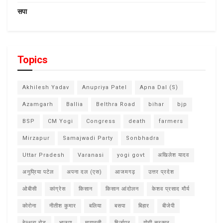
सपा
Topics
Akhilesh Yadav
Anupriya Patel
Apna Dal (S)
Azamgarh
Ballia
Belthra Road
bihar
bjp
BSP
CM Yogi
Congress
death
farmers
Mirzapur
Samajwadi Party
Sonbhadra
Uttar Pradesh
Varanasi
yogi govt
अखिलेश यादव
अनुप्रिया पटेल
अपना दल (एस)
आजमगढ़
उत्तर प्रदेश
ओबीसी
कांग्रेस
किसान
किसान आंदोलन
केशव प्रसाद मौर्य
कोरोना
नीतीश कुमार
बलिया
बसपा
बिहार
बीजेपी
बेल्थरा रोड
भाजपा
मायावती
मिर्जापुर
योगी सरकार