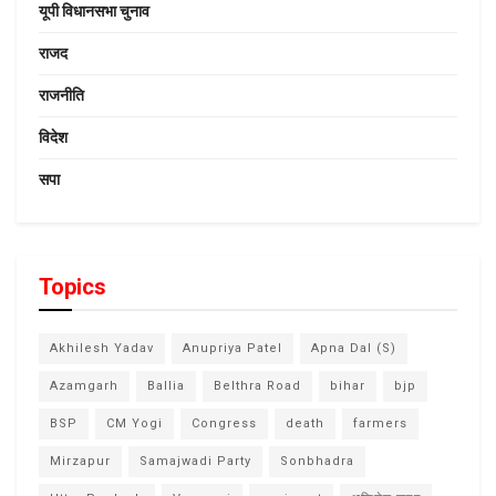
यूपी विधानसभा चुनाव
राजद
राजनीति
विदेश
सपा
Topics
Akhilesh Yadav
Anupriya Patel
Apna Dal (S)
Azamgarh
Ballia
Belthra Road
bihar
bjp
BSP
CM Yogi
Congress
death
farmers
Mirzapur
Samajwadi Party
Sonbhadra