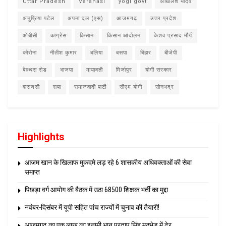
Uttar Pradesh
Varanasi
yogi govt
अखिलेश यादव
अनुप्रिया पटेल
अपना दल (एस)
आजमगढ़
उत्तर प्रदेश
ओबीसी
कांग्रेस
किसान
किसान आंदोलन
केशव प्रसाद मौर्य
कोरोना
नीतीश कुमार
बलिया
बसपा
बिहार
बीजेपी
बेल्थरा रोड
भाजपा
मायावती
मिर्जापुर
योगी सरकार
वाराणसी
सपा
समाजवादी पार्टी
सीएम योगी
सोनभद्र
Highlights
आजम खान के खिलाफ मुकदमे लड़ रहे 6 शासकीय अधिवक्ताओं की सेवा
समाप्त
पिछड़ा वर्ग आयोग की बैठक में उठा 68500 शिक्षक भर्ती का मुद्दा
नवंबर-दिसंबर में यूपी सहित पांच राज्यों में चुनाव की तैयारी!
आजमगढ़ का एक लाख का इनामी भानू प्रताप सिंह मुठभेड़ में ढेर