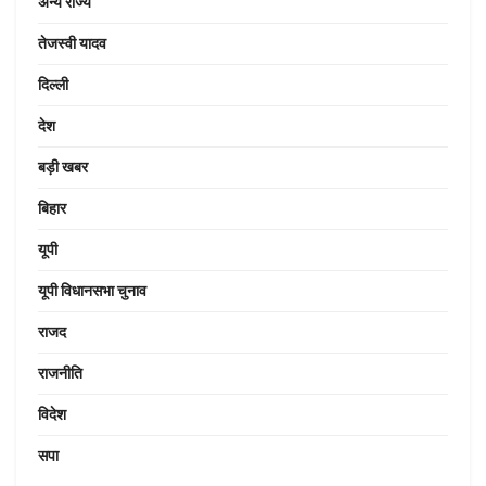
अन्य राज्य
तेजस्वी यादव
दिल्ली
देश
बड़ी खबर
बिहार
यूपी
यूपी विधानसभा चुनाव
राजद
राजनीति
विदेश
सपा