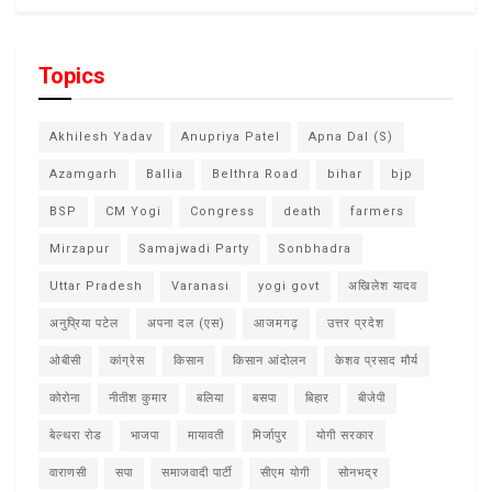
Topics
Akhilesh Yadav
Anupriya Patel
Apna Dal (S)
Azamgarh
Ballia
Belthra Road
bihar
bjp
BSP
CM Yogi
Congress
death
farmers
Mirzapur
Samajwadi Party
Sonbhadra
Uttar Pradesh
Varanasi
yogi govt
अखिलेश यादव
अनुप्रिया पटेल
अपना दल (एस)
आजमगढ़
उत्तर प्रदेश
ओबीसी
कांग्रेस
किसान
किसान आंदोलन
केशव प्रसाद मौर्य
कोरोना
नीतीश कुमार
बलिया
बसपा
बिहार
बीजेपी
बेल्थरा रोड
भाजपा
मायावती
मिर्जापुर
योगी सरकार
वाराणसी
सपा
समाजवादी पार्टी
सीएम योगी
सोनभद्र