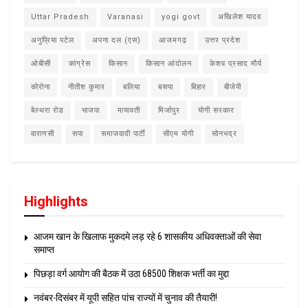
Uttar Pradesh
Varanasi
yogi govt
अखिलेश यादव
अनुप्रिया पटेल
अपना दल (एस)
आजमगढ़
उत्तर प्रदेश
ओबीसी
कांग्रेस
किसान
किसान आंदोलन
केशव प्रसाद मौर्य
कोरोना
नीतीश कुमार
बलिया
बसपा
बिहार
बीजेपी
बेल्थरा रोड
भाजपा
मायावती
मिर्जापुर
योगी सरकार
वाराणसी
सपा
समाजवादी पार्टी
सीएम योगी
सोनभद्र
Highlights
आजम खान के खिलाफ मुकदमे लड़ रहे 6 शासकीय अधिवक्ताओं की सेवा
समाप्त
पिछड़ा वर्ग आयोग की बैठक में उठा 68500 शिक्षक भर्ती का मुद्दा
नवंबर-दिसंबर में यूपी सहित पांच राज्यों में चुनाव की तैयारी!