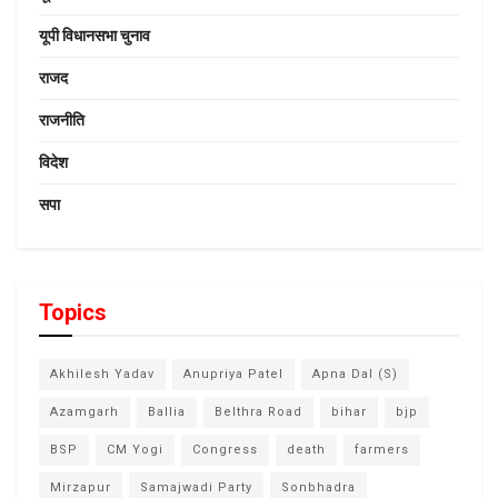
यूपी विधानसभा चुनाव
राजद
राजनीति
विदेश
सपा
Topics
Akhilesh Yadav
Anupriya Patel
Apna Dal (S)
Azamgarh
Ballia
Belthra Road
bihar
bjp
BSP
CM Yogi
Congress
death
farmers
Mirzapur
Samajwadi Party
Sonbhadra