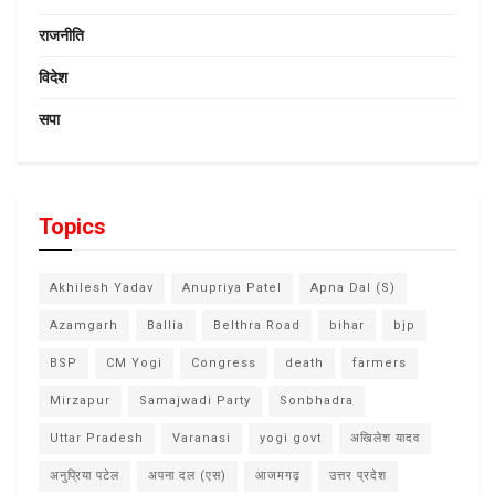
राजनीति
विदेश
सपा
Topics
Akhilesh Yadav
Anupriya Patel
Apna Dal (S)
Azamgarh
Ballia
Belthra Road
bihar
bjp
BSP
CM Yogi
Congress
death
farmers
Mirzapur
Samajwadi Party
Sonbhadra
Uttar Pradesh
Varanasi
yogi govt
अखिलेश यादव
अनुप्रिया पटेल
अपना दल (एस)
आजमगढ़
उत्तर प्रदेश