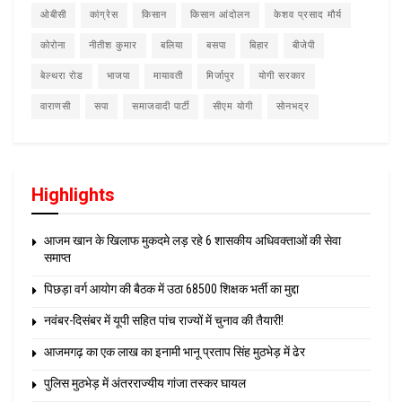
ओबीसी
कांग्रेस
किसान
किसान आंदोलन
केशव प्रसाद मौर्य
कोरोना
नीतीश कुमार
बलिया
बसपा
बिहार
बीजेपी
बेल्थरा रोड
भाजपा
मायावती
मिर्जापुर
योगी सरकार
वाराणसी
सपा
समाजवादी पार्टी
सीएम योगी
सोनभद्र
Highlights
आजम खान के खिलाफ मुकदमे लड़ रहे 6 शासकीय अधिवक्ताओं की सेवा
समाप्त
पिछड़ा वर्ग आयोग की बैठक में उठा 68500 शिक्षक भर्ती का मुद्दा
नवंबर-दिसंबर में यूपी सहित पांच राज्यों में चुनाव की तैयारी!
आजमगढ़ का एक लाख का इनामी भानू प्रताप सिंह मुठभेड़ में ढेर
पुलिस मुठभेड़ में अंतरराज्यीय गांजा तस्कर घायल