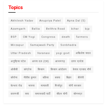
Topics
Akhilesh Yadav
Anupriya Patel
Apna Dal (S)
Azamgarh
Ballia
Belthra Road
bihar
bjp
BSP
CM Yogi
Congress
death
farmers
Mirzapur
Samajwadi Party
Sonbhadra
Uttar Pradesh
Varanasi
yogi govt
अखिलेश यादव
अनुप्रिया पटेल
अपना दल (एस)
आजमगढ़
उत्तर प्रदेश
ओबीसी
कांग्रेस
किसान
किसान आंदोलन
केशव प्रसाद मौर्य
कोरोना
नीतीश कुमार
बलिया
बसपा
बिहार
बीजेपी
बेल्थरा रोड
भाजपा
मायावती
मिर्जापुर
योगी सरकार
वाराणसी
सपा
समाजवादी पार्टी
सीएम योगी
सोनभद्र