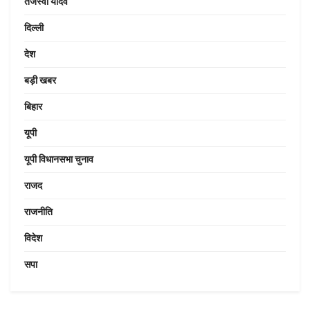
तेजस्वी यादव
दिल्ली
देश
बड़ी खबर
बिहार
यूपी
यूपी विधानसभा चुनाव
राजद
राजनीति
विदेश
सपा