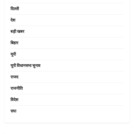
दिल्ली
देश
बड़ी खबर
बिहार
यूपी
यूपी विधानसभा चुनाव
राजद
राजनीति
विदेश
सपा