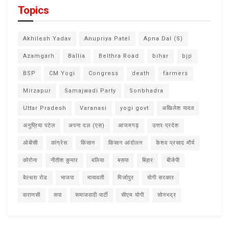
Topics
Akhilesh Yadav
Anupriya Patel
Apna Dal (S)
Azamgarh
Ballia
Belthra Road
bihar
bjp
BSP
CM Yogi
Congress
death
farmers
Mirzapur
Samajwadi Party
Sonbhadra
Uttar Pradesh
Varanasi
yogi govt
अखिलेश यादव
अनुप्रिया पटेल
अपना दल (एस)
आजमगढ़
उत्तर प्रदेश
ओबीसी
कांग्रेस
किसान
किसान आंदोलन
केशव प्रसाद मौर्य
कोरोना
नीतीश कुमार
बलिया
बसपा
बिहार
बीजेपी
बेल्थरा रोड
भाजपा
मायावती
मिर्जापुर
योगी सरकार
वाराणसी
सपा
समाजवादी पार्टी
सीएम योगी
सोनभद्र