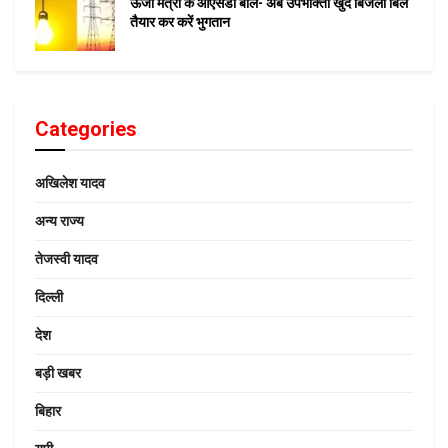
ऊर्जा मंत्री के ओएसडी बोले- अब उपभोक्ता खुद बिजली बिल
तैयार कर करें भुगतान
Categories
अखिलेश यादव
अन्य राज्य
तेजस्वी यादव
दिल्ली
देश
बड़ी खबर
बिहार