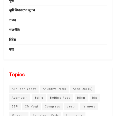
यूपी
यूपी विधानसभा चुनाव
राजद
राजनीति
विदेश
सपा
Topics
Akhilesh Yadav
Anupriya Patel
Apna Dal (S)
Azamgarh
Ballia
Belthra Road
bihar
bjp
BSP
CM Yogi
Congress
death
farmers
Mirzapur
Samajwadi Party
Sonbhadra