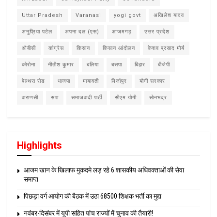
Uttar Pradesh
Varanasi
yogi govt
अखिलेश यादव
अनुप्रिया पटेल
अपना दल (एस)
आजमगढ़
उत्तर प्रदेश
ओबीसी
कांग्रेस
किसान
किसान आंदोलन
केशव प्रसाद मौर्य
कोरोना
नीतीश कुमार
बलिया
बसपा
बिहार
बीजेपी
बेल्थरा रोड
भाजपा
मायावती
मिर्जापुर
योगी सरकार
वाराणसी
सपा
समाजवादी पार्टी
सीएम योगी
सोनभद्र
Highlights
आजम खान के खिलाफ मुकदमे लड़ रहे 6 शासकीय अधिवक्ताओं की सेवा
समाप्त
पिछड़ा वर्ग आयोग की बैठक में उठा 68500 शिक्षक भर्ती का मुद्दा
नवंबर-दिसंबर में यूपी सहित पांच राज्यों में चुनाव की तैयारी!