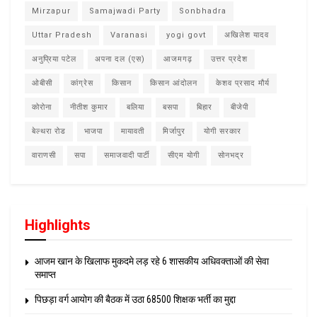
Mirzapur
Samajwadi Party
Sonbhadra
Uttar Pradesh
Varanasi
yogi govt
अखिलेश यादव
अनुप्रिया पटेल
अपना दल (एस)
आजमगढ़
उत्तर प्रदेश
ओबीसी
कांग्रेस
किसान
किसान आंदोलन
केशव प्रसाद मौर्य
कोरोना
नीतीश कुमार
बलिया
बसपा
बिहार
बीजेपी
बेल्थरा रोड
भाजपा
मायावती
मिर्जापुर
योगी सरकार
वाराणसी
सपा
समाजवादी पार्टी
सीएम योगी
सोनभद्र
Highlights
आजम खान के खिलाफ मुकदमे लड़ रहे 6 शासकीय अधिवक्ताओं की सेवा
समाप्त
पिछड़ा वर्ग आयोग की बैठक में उठा 68500 शिक्षक भर्ती का मुद्दा