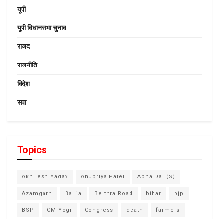
यूपी
यूपी विधानसभा चुनाव
राजद
राजनीति
विदेश
सपा
Topics
Akhilesh Yadav
Anupriya Patel
Apna Dal (S)
Azamgarh
Ballia
Belthra Road
bihar
bjp
BSP
CM Yogi
Congress
death
farmers