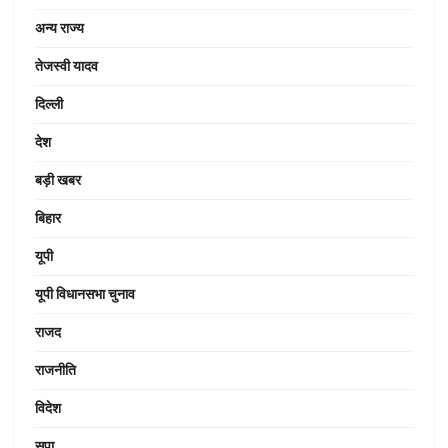
अन्य राज्य
तेजस्वी यादव
दिल्ली
देश
बड़ी खबर
बिहार
यूपी
यूपी विधानसभा चुनाव
राजद
राजनीति
विदेश
सपा