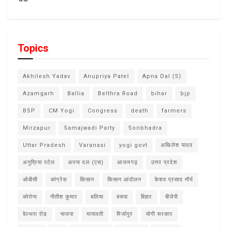
Topics
Akhilesh Yadav
Anupriya Patel
Apna Dal (S)
Azamgarh
Ballia
Belthra Road
bihar
bjp
BSP
CM Yogi
Congress
death
farmers
Mirzapur
Samajwadi Party
Sonbhadra
Uttar Pradesh
Varanasi
yogi govt
अखिलेश यादव
अनुप्रिया पटेल
अपना दल (एस)
आजमगढ़
उत्तर प्रदेश
ओबीसी
कांग्रेस
किसान
किसान आंदोलन
केशव प्रसाद मौर्य
कोरोना
नीतीश कुमार
बलिया
बसपा
बिहार
बीजेपी
बेल्थरा रोड
भाजपा
मायावती
मिर्जापुर
योगी सरकार