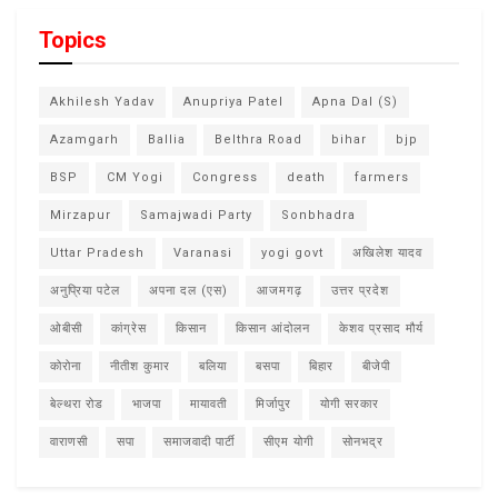
Topics
Akhilesh Yadav
Anupriya Patel
Apna Dal (S)
Azamgarh
Ballia
Belthra Road
bihar
bjp
BSP
CM Yogi
Congress
death
farmers
Mirzapur
Samajwadi Party
Sonbhadra
Uttar Pradesh
Varanasi
yogi govt
अखिलेश यादव
अनुप्रिया पटेल
अपना दल (एस)
आजमगढ़
उत्तर प्रदेश
ओबीसी
कांग्रेस
किसान
किसान आंदोलन
केशव प्रसाद मौर्य
कोरोना
नीतीश कुमार
बलिया
बसपा
बिहार
बीजेपी
बेल्थरा रोड
भाजपा
मायावती
मिर्जापुर
योगी सरकार
वाराणसी
सपा
समाजवादी पार्टी
सीएम योगी
सोनभद्र