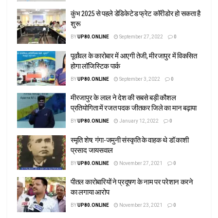
कुंभ 2025 से पहले डेडिकेटेड फ्रेट कॉरीडोर हो सकता है
शुरू
BY
UP80.ONLINE
September 27, 2022
0
पूर्वांवल के कारोबार में आएगी तेजी, मीरजापुर में विकसित
होगा लॉजिस्टिक पार्क
BY
UP80.ONLINE
September 3, 2022
0
मीरजापुर के लाल ने देश की सबसे बड़ी कौशल
प्रतियोगिता में रजत पदक जीतकर जिले का मान बढ़ाया
BY
UP80.ONLINE
January 12, 2022
0
स्मृति शेष: गंगा-जमुनी संस्कृति के वाहक थे डॉ.काशी
प्रसाद जायसवाल
BY
UP80.ONLINE
November 27, 2021
0
पीतल कारोबारियों ने प्रदूषण के नाम पर परेशान करने
का लगाया आरोप
BY
UP80.ONLINE
November 23, 2021
0