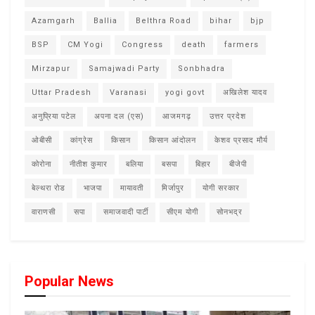
Azamgarh
Ballia
Belthra Road
bihar
bjp
BSP
CM Yogi
Congress
death
farmers
Mirzapur
Samajwadi Party
Sonbhadra
Uttar Pradesh
Varanasi
yogi govt
अखिलेश यादव
अनुप्रिया पटेल
अपना दल (एस)
आजमगढ़
उत्तर प्रदेश
ओबीसी
कांग्रेस
किसान
किसान आंदोलन
केशव प्रसाद मौर्य
कोरोना
नीतीश कुमार
बलिया
बसपा
बिहार
बीजेपी
बेल्थरा रोड
भाजपा
मायावती
मिर्जापुर
योगी सरकार
वाराणसी
सपा
समाजवादी पार्टी
सीएम योगी
सोनभद्र
Popular News