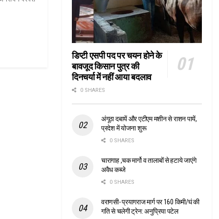
डिप्टी एसपी पद पर चयन होने के
बावजूद किसान पुत्र की
दिनचर्या में नहीं आया बदलाव
0 SHARES
अंगूठा दबायें और एटीएम मशीन से राशन पायें,
प्रदेश में योजना शुरू
0 SHARES
चारागाह ,चक मार्गो व तालाबों से हटाये जाएंगे
अवैध कब्जे
0 SHARES
वराणसी- प्रयागराज मार्ग पर 160 किमी/घं की
गति से चलेगी ट्रेन: अनुप्रिया पटेल