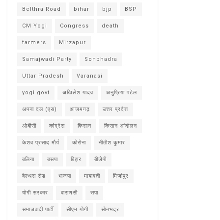
Belthra Road
bihar
bjp
BSP
CM Yogi
Congress
death
farmers
Mirzapur
Samajwadi Party
Sonbhadra
Uttar Pradesh
Varanasi
yogi govt
अखिलेश यादव
अनुप्रिया पटेल
अपना दल (एस)
आजमगढ़
उत्तर प्रदेश
ओबीसी
कांग्रेस
किसान
किसान आंदोलन
केशव प्रसाद मौर्य
कोरोना
नीतीश कुमार
बलिया
बसपा
बिहार
बीजेपी
बेल्थरा रोड
भाजपा
मायावती
मिर्जापुर
योगी सरकार
वाराणसी
सपा
समाजवादी पार्टी
सीएम योगी
सोनभद्र