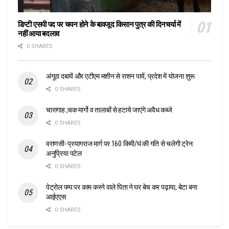
डिप्टी एसपी पद पर चयन होने के बावजूद किसान पुत्र की दिनचर्या में
नहीं आया बदलाव
0 SHARES
अंगूठा दबायें और एटीएम मशीन से राशन पायें, प्रदेश में योजना शुरू
0 SHARES
चारागाह ,चक मार्गो व तालाबों से हटाये जाएंगे अवैध कब्जे
0 SHARES
वराणसी- प्रयागराज मार्ग पर 160 किमी/घं की गति से चलेगी ट्रेन:
अनुप्रिया पटेल
0 SHARES
पेट्रोल पम्प पर काम करने वाले पिता ने घर बेच कर पढ़ाया, बेटा बना
आईएएस
0 SHARES