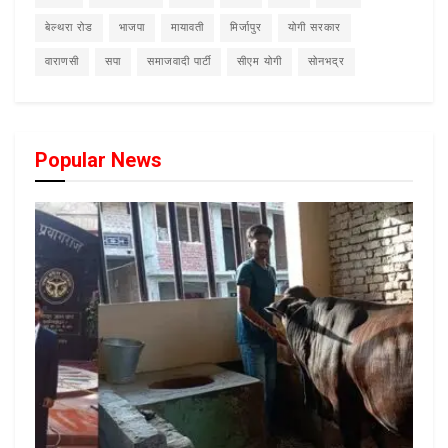
बेल्थरा रोड
भाजपा
मायावती
मिर्जापुर
योगी सरकार
वाराणसी
सपा
समाजवादी पार्टी
सीएम योगी
सोनभद्र
Popular News