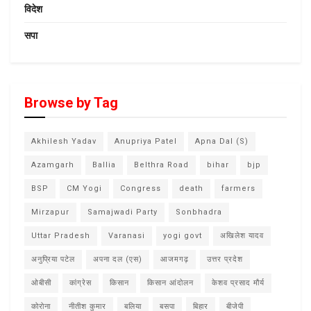
विदेश
सपा
Browse by Tag
Akhilesh Yadav
Anupriya Patel
Apna Dal (S)
Azamgarh
Ballia
Belthra Road
bihar
bjp
BSP
CM Yogi
Congress
death
farmers
Mirzapur
Samajwadi Party
Sonbhadra
Uttar Pradesh
Varanasi
yogi govt
अखिलेश यादव
अनुप्रिया पटेल
अपना दल (एस)
आजमगढ़
उत्तर प्रदेश
ओबीसी
कांग्रेस
किसान
किसान आंदोलन
केशव प्रसाद मौर्य
कोरोना
नीतीश कुमार
बलिया
बसपा
बिहार
बीजेपी