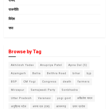
राजद
राजनीति
विदेश
सपा
Browse by Tag
Akhilesh Yadav
Anupriya Patel
Apna Dal (S)
Azamgarh
Ballia
Belthra Road
bihar
bjp
BSP
CM Yogi
Congress
death
farmers
Mirzapur
Samajwadi Party
Sonbhadra
Uttar Pradesh
Varanasi
yogi govt
अखिलेश यादव
अनुप्रिया पटेल
अपना दल (एस)
आजमगढ़
उत्तर प्रदेश