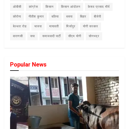
ओबीसी
कांग्रेस
किसान
किसान आंदोलन
केशव प्रसाद मौर्य
कोरोना
नीतीश कुमार
बलिया
बसपा
बिहार
बीजेपी
बेल्थरा रोड
भाजपा
मायावती
मिर्जापुर
योगी सरकार
वाराणसी
सपा
समाजवादी पार्टी
सीएम योगी
सोनभद्र
Popular News