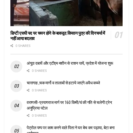
डिप्टी एसपी पद पर चयन होने के बावजूद किसान पुत्र की दिनचर्या में
नहीं आया बदलाव
0 SHARES
अंगूठा दबायें और एटीएम मशीन से राशन पायें, प्रदेश में योजना शुरू
0 SHARES
चारागाह ,चक मार्गो व तालाबों से हटाये जाएंगे अवैध कब्जे
0 SHARES
वराणसी- प्रयागराज मार्ग पर 160 किमी/घं की गति से चलेगी ट्रेन:
अनुप्रिया पटेल
0 SHARES
पेट्रोल पम्प पर काम करने वाले पिता ने घर बेच कर पढ़ाया, बेटा बना