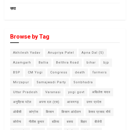
सपा
Browse by Tag
Akhilesh Yadav
Anupriya Patel
Apna Dal (S)
Azamgarh
Ballia
Belthra Road
bihar
bjp
BSP
CM Yogi
Congress
death
farmers
Mirzapur
Samajwadi Party
Sonbhadra
Uttar Pradesh
Varanasi
yogi govt
अखिलेश यादव
अनुप्रिया पटेल
अपना दल (एस)
आजमगढ़
उत्तर प्रदेश
ओबीसी
कांग्रेस
किसान
किसान आंदोलन
केशव प्रसाद मौर्य
कोरोना
नीतीश कुमार
बलिया
बसपा
बिहार
बीजेपी