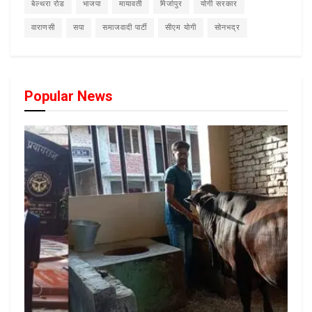
बेल्थरा रोड
भाजपा
मायावती
मिर्जापुर
योगी सरकार
वाराणसी
सपा
समाजवादी पार्टी
सीएम योगी
सोनभद्र
Popular News