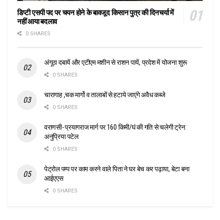
डिप्टी एसपी पद पर चयन होने के बावजूद किसान पुत्र की दिनचर्या में
नहीं आया बदलाव
0 SHARES
अंगूठा दबायें और एटीएम मशीन से राशन पायें, प्रदेश में योजना शुरू
0 SHARES
चारागाह ,चक मार्गो व तालाबों से हटाये जाएंगे अवैध कब्जे
0 SHARES
वराणसी- प्रयागराज मार्ग पर 160 किमी/घं की गति से चलेगी ट्रेन:
अनुप्रिया पटेल
0 SHARES
पेट्रोल पम्प पर काम करने वाले पिता ने घर बेच कर पढ़ाया, बेटा बना
आईएएस
0 SHARES