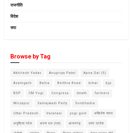
राजनीति
विदेश
सपा
Browse by Tag
Akhilesh Yadav
Anupriya Patel
Apna Dal (S)
Azamgarh
Ballia
Belthra Road
bihar
bjp
BSP
CM Yogi
Congress
death
farmers
Mirzapur
Samajwadi Party
Sonbhadra
Uttar Pradesh
Varanasi
yogi govt
अखिलेश यादव
अनुप्रिया पटेल
अपना दल (एस)
आजमगढ़
उत्तर प्रदेश