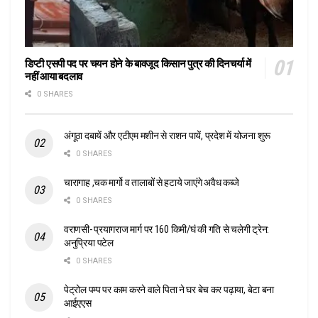
डिप्टी एसपी पद पर चयन होने के बावजूद किसान पुत्र की दिनचर्या में
नहीं आया बदलाव
0 SHARES
अंगूठा दबायें और एटीएम मशीन से राशन पायें, प्रदेश में योजना शुरू
0 SHARES
चारागाह ,चक मार्गो व तालाबों से हटाये जाएंगे अवैध कब्जे
0 SHARES
वराणसी- प्रयागराज मार्ग पर 160 किमी/घं की गति से चलेगी ट्रेन:
अनुप्रिया पटेल
0 SHARES
पेट्रोल पम्प पर काम करने वाले पिता ने घर बेच कर पढ़ाया, बेटा बना
आईएएस