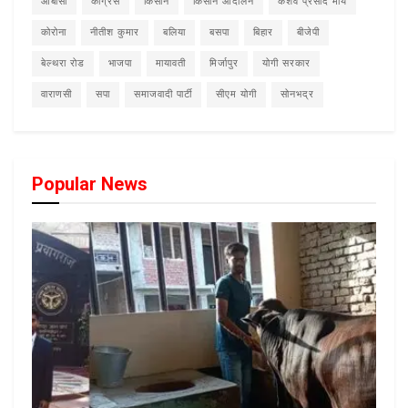
ओबीसी
कांग्रेस
किसान
किसान आंदोलन
केशव प्रसाद मौर्य
कोरोना
नीतीश कुमार
बलिया
बसपा
बिहार
बीजेपी
बेल्थरा रोड
भाजपा
मायावती
मिर्जापुर
योगी सरकार
वाराणसी
सपा
समाजवादी पार्टी
सीएम योगी
सोनभद्र
Popular News