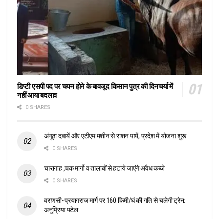
डिप्टी एसपी पद पर चयन होने के बावजूद किसान पुत्र की दिनचर्या में
नहीं आया बदलाव
0 SHARES
अंगूठा दबायें और एटीएम मशीन से राशन पायें, प्रदेश में योजना शुरू
0 SHARES
चारागाह ,चक मार्गो व तालाबों से हटाये जाएंगे अवैध कब्जे
0 SHARES
वराणसी- प्रयागराज मार्ग पर 160 किमी/घं की गति से चलेगी ट्रेन:
अनुप्रिया पटेल