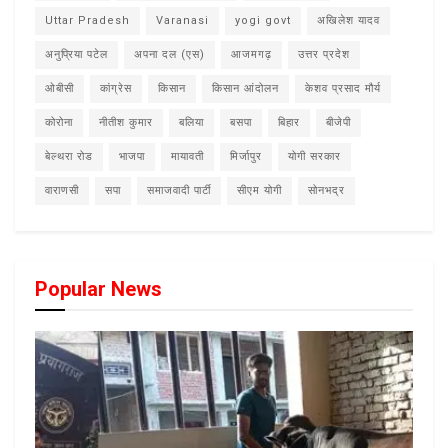
Uttar Pradesh
Varanasi
yogi govt
अखिलेश यादव
अनुप्रिया पटेल
अपना दल (एस)
आजमगढ़
उत्तर प्रदेश
ओबीसी
कांग्रेस
किसान
किसान आंदोलन
केशव प्रसाद मौर्य
कोरोना
नीतीश कुमार
बलिया
बसपा
बिहार
बीजेपी
बेल्थरा रोड
भाजपा
मायावती
मिर्जापुर
योगी सरकार
वाराणसी
सपा
समाजवादी पार्टी
सीएम योगी
सोनभद्र
Popular News