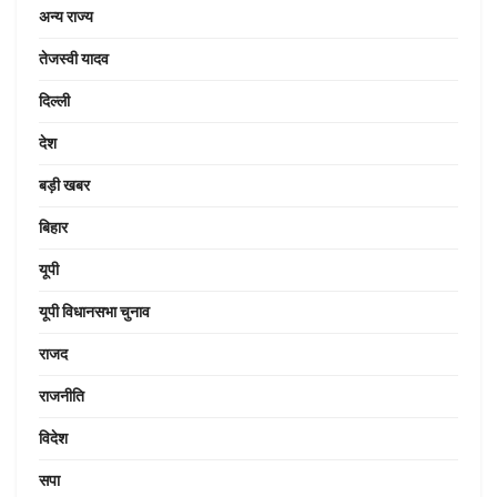
अन्य राज्य
तेजस्वी यादव
दिल्ली
देश
बड़ी खबर
बिहार
यूपी
यूपी विधानसभा चुनाव
राजद
राजनीति
विदेश
सपा