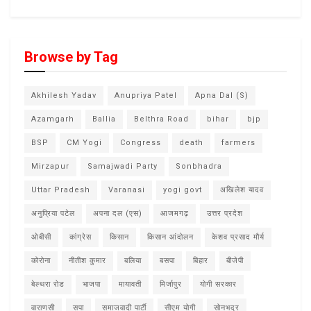
Browse by Tag
Akhilesh Yadav
Anupriya Patel
Apna Dal (S)
Azamgarh
Ballia
Belthra Road
bihar
bjp
BSP
CM Yogi
Congress
death
farmers
Mirzapur
Samajwadi Party
Sonbhadra
Uttar Pradesh
Varanasi
yogi govt
अखिलेश यादव
अनुप्रिया पटेल
अपना दल (एस)
आजमगढ़
उत्तर प्रदेश
ओबीसी
कांग्रेस
किसान
किसान आंदोलन
केशव प्रसाद मौर्य
कोरोना
नीतीश कुमार
बलिया
बसपा
बिहार
बीजेपी
बेल्थरा रोड
भाजपा
मायावती
मिर्जापुर
योगी सरकार
वाराणसी
सपा
समाजवादी पार्टी
सीएम योगी
सोनभद्र