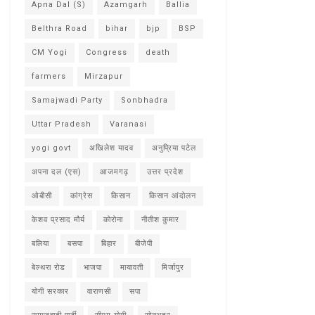
Apna Dal (S)
Azamgarh
Ballia
Belthra Road
bihar
bjp
BSP
CM Yogi
Congress
death
farmers
Mirzapur
Samajwadi Party
Sonbhadra
Uttar Pradesh
Varanasi
yogi govt
अखिलेश यादव
अनुप्रिया पटेल
अपना दल (एस)
आजमगढ़
उत्तर प्रदेश
ओबीसी
कांग्रेस
किसान
किसान आंदोलन
केशव प्रसाद मौर्य
कोरोना
नीतीश कुमार
बलिया
बसपा
बिहार
बीजेपी
बेल्थरा रोड
भाजपा
मायावती
मिर्जापुर
योगी सरकार
वाराणसी
सपा