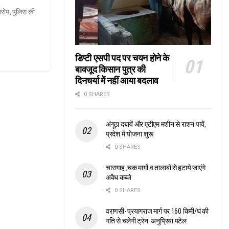
रोप, पुलिस की
डिप्टी एसपी पद पर चयन होने के
बावजूद किसान पुत्र की
दिनचर्या में नहीं आया बदलाव
0 SHARES
अंगूठा दबायें और एटीएम मशीन से राशन पायें,
प्रदेश में योजना शुरू
0 SHARES
चारागाह ,चक मार्गो व तालाबों से हटाये जाएंगे
अवैध कब्जे
0 SHARES
वराणसी- प्रयागराज मार्ग पर 160 किमी/घं की
गति से चलेगी ट्रेन: अनुप्रिया पटेल