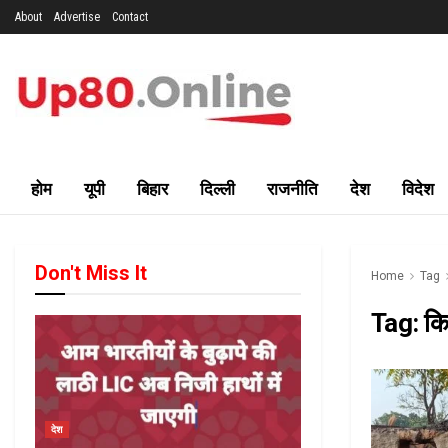
About
Advertise
Contact
होम
यूपी
बिहार
दिल्ली
राजनीति
देश
विदेश
Don't Miss It
Home
Tag
Tag:
कि
देश