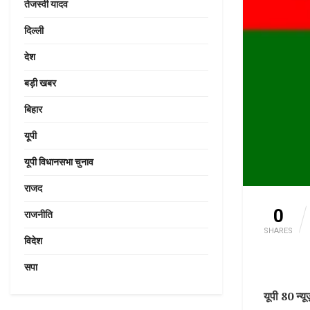
तेजस्वी यादव
दिल्ली
देश
बड़ी खबर
बिहार
यूपी
यूपी विधानसभा चुनाव
राजद
0
राजनीति
SHARES
विदेश
सपा
यूपी 80 न्