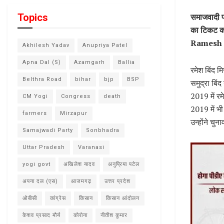
Topics
समाजवादी प
का टिकट काट
Ramesh B
Akhilesh Yadav
Anupriya Patel
Apna Dal (S)
Azamgarh
Ballia
रमेश बिंद मि
Belthra Road
bihar
bjp
BSP
समुद्रा बिं
2019 में रम
CM Yogi
Congress
death
2019 में भी
farmers
Mirzapur
उन्होंने चु
Samajwadi Party
Sonbhadra
Uttar Pradesh
Varanasi
yogi govt
अखिलेश यादव
अनुप्रिया पटेल
अपना दल (एस)
आजमगढ़
उत्तर प्रदेश
ओबीसी
कांग्रेस
किसान
किसान आंदोलन
केशव प्रसाद मौर्य
कोरोना
नीतीश कुमार