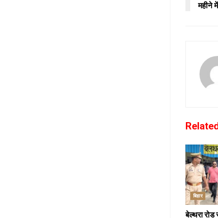
महीने म
Relate
बिहार
बेल्थरा रोड 