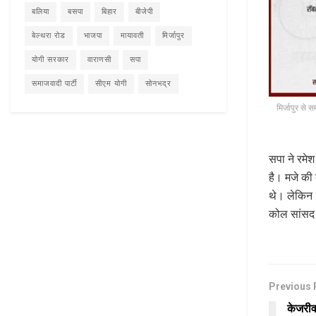
बलिया
बसपा
बिहार
बीजेपी
बेल्थरा रोड
भाजपा
मायावती
मिर्जापुर
योगी सरकार
वाराणसी
सपा
समाजवादी पार्टी
सीएम योगी
सोनभद्र
मिर्जापुर से 
सपा ने रमेश
है। मजे की 
थे। लेकिन 
कोल सांसद 
Previous 
केजरीवा