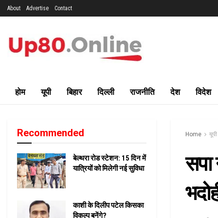
About
Advertise
Contact
होम
यूपी
बिहार
दिल्ली
राजनीति
देश
विदेश
Recommended
Home
यूपी
सपा न
बेल्थरा रोड स्टेशन: 15 दिन में
यात्रियों को मिलेगी नई सुविधा
भदोह
काशी के दिलीप पटेल किसका
विकल्प बनेंगे?