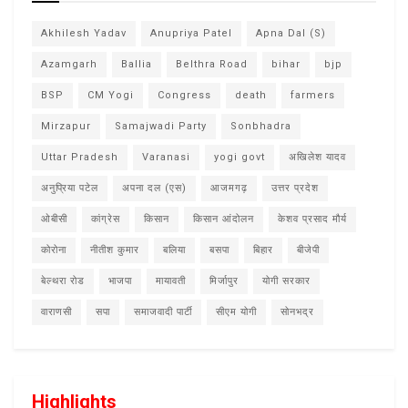
Akhilesh Yadav
Anupriya Patel
Apna Dal (S)
Azamgarh
Ballia
Belthra Road
bihar
bjp
BSP
CM Yogi
Congress
death
farmers
Mirzapur
Samajwadi Party
Sonbhadra
Uttar Pradesh
Varanasi
yogi govt
अखिलेश यादव
अनुप्रिया पटेल
अपना दल (एस)
आजमगढ़
उत्तर प्रदेश
ओबीसी
कांग्रेस
किसान
किसान आंदोलन
केशव प्रसाद मौर्य
कोरोना
नीतीश कुमार
बलिया
बसपा
बिहार
बीजेपी
बेल्थरा रोड
भाजपा
मायावती
मिर्जापुर
योगी सरकार
वाराणसी
सपा
समाजवादी पार्टी
सीएम योगी
सोनभद्र
Highlights