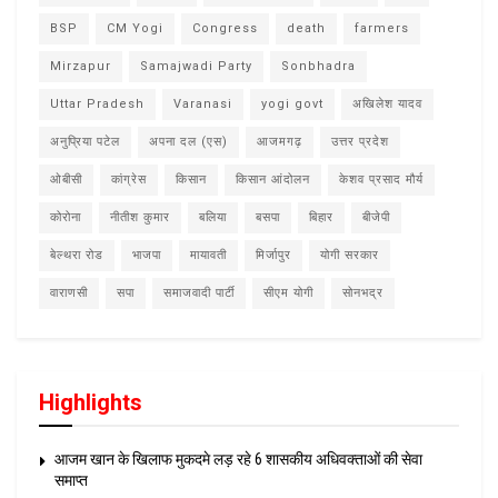
BSP
CM Yogi
Congress
death
farmers
Mirzapur
Samajwadi Party
Sonbhadra
Uttar Pradesh
Varanasi
yogi govt
अखिलेश यादव
अनुप्रिया पटेल
अपना दल (एस)
आजमगढ़
उत्तर प्रदेश
ओबीसी
कांग्रेस
किसान
किसान आंदोलन
केशव प्रसाद मौर्य
कोरोना
नीतीश कुमार
बलिया
बसपा
बिहार
बीजेपी
बेल्थरा रोड
भाजपा
मायावती
मिर्जापुर
योगी सरकार
वाराणसी
सपा
समाजवादी पार्टी
सीएम योगी
सोनभद्र
Highlights
आजम खान के खिलाफ मुकदमे लड़ रहे 6 शासकीय अधिवक्ताओं की सेवा
समाप्त