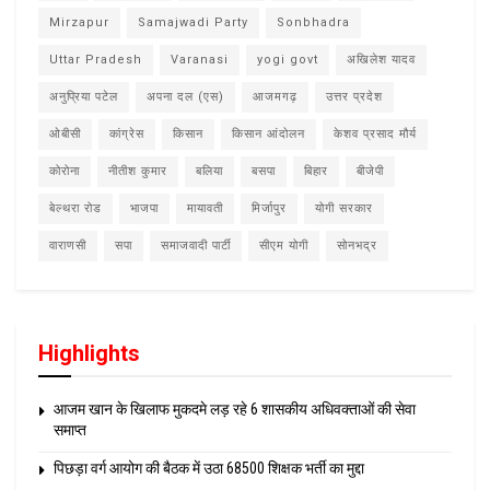
Mirzapur
Samajwadi Party
Sonbhadra
Uttar Pradesh
Varanasi
yogi govt
अखिलेश यादव
अनुप्रिया पटेल
अपना दल (एस)
आजमगढ़
उत्तर प्रदेश
ओबीसी
कांग्रेस
किसान
किसान आंदोलन
केशव प्रसाद मौर्य
कोरोना
नीतीश कुमार
बलिया
बसपा
बिहार
बीजेपी
बेल्थरा रोड
भाजपा
मायावती
मिर्जापुर
योगी सरकार
वाराणसी
सपा
समाजवादी पार्टी
सीएम योगी
सोनभद्र
Highlights
आजम खान के खिलाफ मुकदमे लड़ रहे 6 शासकीय अधिवक्ताओं की सेवा
समाप्त
पिछड़ा वर्ग आयोग की बैठक में उठा 68500 शिक्षक भर्ती का मुद्दा