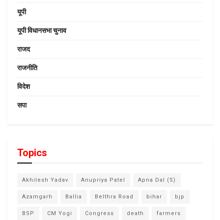
यूपी
यूपी विधानसभा चुनाव
राजद
राजनीति
विदेश
सपा
Topics
Akhilesh Yadav
Anupriya Patel
Apna Dal (S)
Azamgarh
Ballia
Belthra Road
bihar
bjp
BSP
CM Yogi
Congress
death
farmers