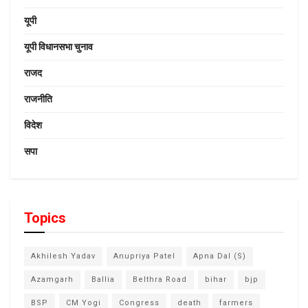
यूपी
यूपी विधानसभा चुनाव
राजद
राजनीति
विदेश
सपा
Topics
Akhilesh Yadav
Anupriya Patel
Apna Dal (S)
Azamgarh
Ballia
Belthra Road
bihar
bjp
BSP
CM Yogi
Congress
death
farmers