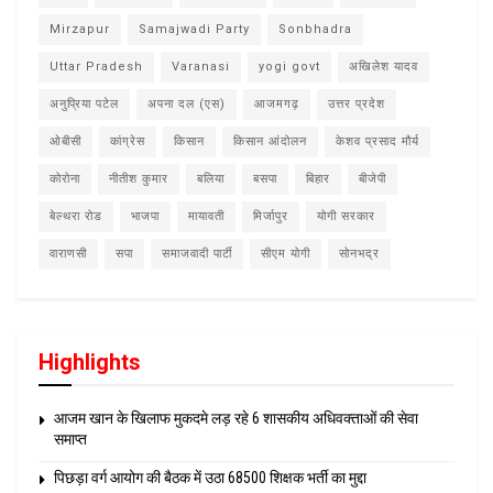
Mirzapur
Samajwadi Party
Sonbhadra
Uttar Pradesh
Varanasi
yogi govt
अखिलेश यादव
अनुप्रिया पटेल
अपना दल (एस)
आजमगढ़
उत्तर प्रदेश
ओबीसी
कांग्रेस
किसान
किसान आंदोलन
केशव प्रसाद मौर्य
कोरोना
नीतीश कुमार
बलिया
बसपा
बिहार
बीजेपी
बेल्थरा रोड
भाजपा
मायावती
मिर्जापुर
योगी सरकार
वाराणसी
सपा
समाजवादी पार्टी
सीएम योगी
सोनभद्र
Highlights
आजम खान के खिलाफ मुकदमे लड़ रहे 6 शासकीय अधिवक्ताओं की सेवा
समाप्त
पिछड़ा वर्ग आयोग की बैठक में उठा 68500 शिक्षक भर्ती का मुद्दा