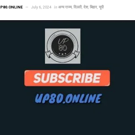
in
P80.ONLINE
July 6, 2024
अन्य राज्य
,
दिल्ली
,
देश
,
बिहार
,
यूपी