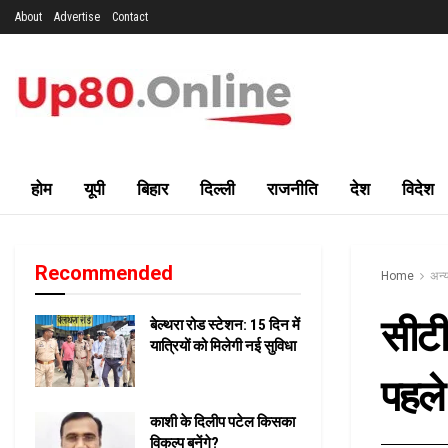
About
Advertise
Contact
होम
यूपी
बिहार
दिल्ली
राजनीति
देश
विदेश
Recommended
Home
अन्य
सीटीई
बेल्थरा रोड स्टेशन: 15 दिन में
यात्रियों को मिलेगी नई सुविधा
पहले
काशी के दिलीप पटेल किसका
विकल्प बनेंगे?