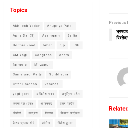
Topics
Previous 
Akhilesh Yadav
Anupriya Patel
भ्रष्ट
Apna Dal (S)
Azamgarh
Ballia
रिश्ते
Belthra Road
bihar
bjp
BSP
CM Yogi
Congress
death
farmers
Mirzapur
Samajwadi Party
Sonbhadra
Uttar Pradesh
Varanasi
yogi govt
अखिलेश यादव
अनुप्रिया पटेल
अपना दल (एस)
आजमगढ़
उत्तर प्रदेश
Relate
ओबीसी
कांग्रेस
किसान
किसान आंदोलन
केशव प्रसाद मौर्य
कोरोना
नीतीश कुमार