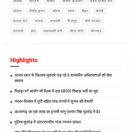
ओबीसी
कांग्रेस
किसान
किसान आंदोलन
केशव प्रसाद मौर्य
कोरोना
नीतीश कुमार
बलिया
बसपा
बिहार
बीजेपी
बेल्थरा रोड
भाजपा
मायावती
मिर्जापुर
योगी सरकार
वाराणसी
सपा
समाजवादी पार्टी
सीएम योगी
सोनभद्र
Highlights
आजम खान के खिलाफ मुकदमे लड़ रहे 6 शासकीय अधिवक्ताओं की सेवा
समाप्त
पिछड़ा वर्ग आयोग की बैठक में उठा 68500 शिक्षक भर्ती का मुद्दा
नवंबर-दिसंबर में यूपी सहित पांच राज्यों में चुनाव की तैयारी!
आजमगढ़ का एक लाख का इनामी भानू प्रताप सिंह मुठभेड़ में ढेर
पुलिस मुठभेड़ में अंतरराज्यीय गांजा तस्कर घायल