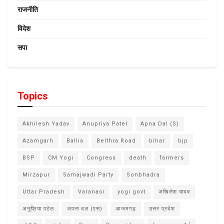
राजनीति
विदेश
सपा
Topics
Akhilesh Yadav
Anupriya Patel
Apna Dal (S)
Azamgarh
Ballia
Belthra Road
bihar
bjp
BSP
CM Yogi
Congress
death
farmers
Mirzapur
Samajwadi Party
Sonbhadra
Uttar Pradesh
Varanasi
yogi govt
अखिलेश यादव
अनुप्रिया पटेल
अपना दल (एस)
आजमगढ़
उत्तर प्रदेश