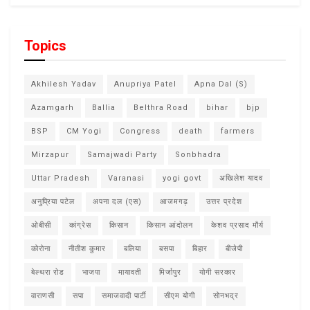
Topics
Akhilesh Yadav
Anupriya Patel
Apna Dal (S)
Azamgarh
Ballia
Belthra Road
bihar
bjp
BSP
CM Yogi
Congress
death
farmers
Mirzapur
Samajwadi Party
Sonbhadra
Uttar Pradesh
Varanasi
yogi govt
अखिलेश यादव
अनुप्रिया पटेल
अपना दल (एस)
आजमगढ़
उत्तर प्रदेश
ओबीसी
कांग्रेस
किसान
किसान आंदोलन
केशव प्रसाद मौर्य
कोरोना
नीतीश कुमार
बलिया
बसपा
बिहार
बीजेपी
बेल्थरा रोड
भाजपा
मायावती
मिर्जापुर
योगी सरकार
वाराणसी
सपा
समाजवादी पार्टी
सीएम योगी
सोनभद्र