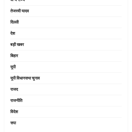
तेजस्वी यादव
दिल्ली
देश
बड़ी खबर
बिहार
यूपी
यूपी विधानसभा चुनाव
राजद
राजनीति
विदेश
सपा