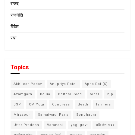
राजद
राजनीति
विदेश
सपा
Topics
Akhilesh Yadav
Anupriya Patel
Apna Dal (S)
Azamgarh
Ballia
Belthra Road
bihar
bjp
BSP
CM Yogi
Congress
death
farmers
Mirzapur
Samajwadi Party
Sonbhadra
Uttar Pradesh
Varanasi
yogi govt
अखिलेश यादव