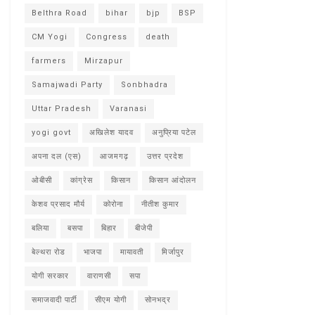
Belthra Road
bihar
bjp
BSP
CM Yogi
Congress
death
farmers
Mirzapur
Samajwadi Party
Sonbhadra
Uttar Pradesh
Varanasi
yogi govt
अखिलेश यादव
अनुप्रिया पटेल
अपना दल (एस)
आजमगढ़
उत्तर प्रदेश
ओबीसी
कांग्रेस
किसान
किसान आंदोलन
केशव प्रसाद मौर्य
कोरोना
नीतीश कुमार
बलिया
बसपा
बिहार
बीजेपी
बेल्थरा रोड
भाजपा
मायावती
मिर्जापुर
योगी सरकार
वाराणसी
सपा
समाजवादी पार्टी
सीएम योगी
सोनभद्र