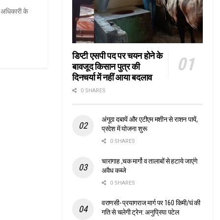
 अधिकारी के
डिप्टी एसपी पद पर चयन होने के
बावजूद किसान पुत्र की
दिनचर्या में नहीं आया बदलाव
0 SHARES
अंगूठा दबायें और एटीएम मशीन से राशन पायें,
प्रदेश में योजना शुरू
0 SHARES
चारागाह ,चक मार्गो व तालाबों से हटाये जाएंगे
अवैध कब्जे
0 SHARES
वराणसी- प्रयागराज मार्ग पर 160 किमी/घं की
गति से चलेगी ट्रेन: अनुप्रिया पटेल