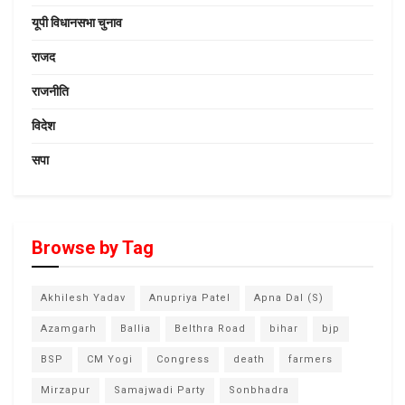
यूपी विधानसभा चुनाव
राजद
राजनीति
विदेश
सपा
Browse by Tag
Akhilesh Yadav
Anupriya Patel
Apna Dal (S)
Azamgarh
Ballia
Belthra Road
bihar
bjp
BSP
CM Yogi
Congress
death
farmers
Mirzapur
Samajwadi Party
Sonbhadra