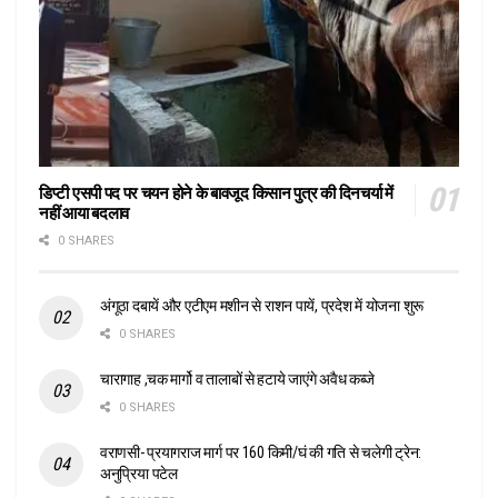
डिप्टी एसपी पद पर चयन होने के बावजूद किसान पुत्र की दिनचर्या में
नहीं आया बदलाव
0 SHARES
अंगूठा दबायें और एटीएम मशीन से राशन पायें, प्रदेश में योजना शुरू
0 SHARES
चारागाह ,चक मार्गो व तालाबों से हटाये जाएंगे अवैध कब्जे
0 SHARES
वराणसी- प्रयागराज मार्ग पर 160 किमी/घं की गति से चलेगी ट्रेन:
अनुप्रिया पटेल