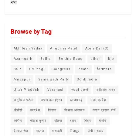
सपा
Browse by Tag
Akhilesh Yadav
Anupriya Patel
Apna Dal (S)
Azamgarh
Ballia
Belthra Road
bihar
bjp
BSP
CM Yogi
Congress
death
farmers
Mirzapur
Samajwadi Party
Sonbhadra
Uttar Pradesh
Varanasi
yogi govt
अखिलेश यादव
अनुप्रिया पटेल
अपना दल (एस)
आजमगढ़
उत्तर प्रदेश
ओबीसी
कांग्रेस
किसान
किसान आंदोलन
केशव प्रसाद मौर्य
कोरोना
नीतीश कुमार
बलिया
बसपा
बिहार
बीजेपी
बेल्थरा रोड
भाजपा
मायावती
मिर्जापुर
योगी सरकार