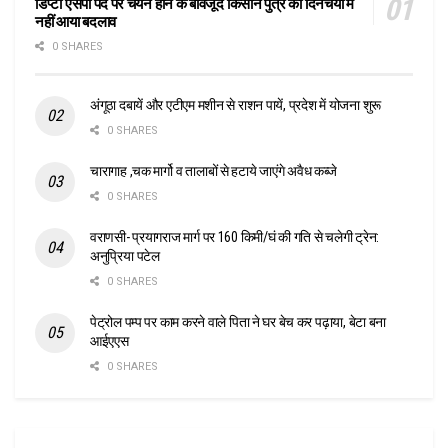
डिप्टी एसपी पद पर चयन होने के बावजूद किसान पुत्र की दिनचर्या में
नहीं आया बदलाव
0 SHARES
अंगूठा दबायें और एटीएम मशीन से राशन पायें, प्रदेश में योजना शुरू
0 SHARES
चारागाह ,चक मार्गो व तालाबों से हटाये जाएंगे अवैध कब्जे
0 SHARES
वराणसी- प्रयागराज मार्ग पर 160 किमी/घं की गति से चलेगी ट्रेन:
अनुप्रिया पटेल
0 SHARES
पेट्रोल पम्प पर काम करने वाले पिता ने घर बेच कर पढ़ाया, बेटा बना
आईएएस
0 SHARES