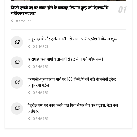
डिप्टी एसपी पद पर चयन होने के बावजूद किसान पुत्र की दिनचर्या में
नहीं आया बदलाव
0 SHARES
अंगूठा दबायें और एटीएम मशीन से राशन पायें, प्रदेश में योजना शुरू
0 SHARES
चारागाह ,चक मार्गो व तालाबों से हटाये जाएंगे अवैध कब्जे
0 SHARES
वराणसी- प्रयागराज मार्ग पर 160 किमी/घं की गति से चलेगी ट्रेन:
अनुप्रिया पटेल
0 SHARES
पेट्रोल पम्प पर काम करने वाले पिता ने घर बेच कर पढ़ाया, बेटा बना
आईएएस
0 SHARES