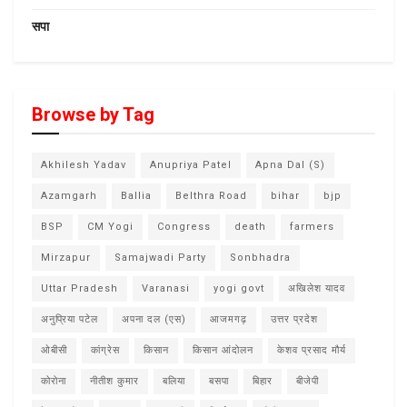
सपा
Browse by Tag
Akhilesh Yadav
Anupriya Patel
Apna Dal (S)
Azamgarh
Ballia
Belthra Road
bihar
bjp
BSP
CM Yogi
Congress
death
farmers
Mirzapur
Samajwadi Party
Sonbhadra
Uttar Pradesh
Varanasi
yogi govt
अखिलेश यादव
अनुप्रिया पटेल
अपना दल (एस)
आजमगढ़
उत्तर प्रदेश
ओबीसी
कांग्रेस
किसान
किसान आंदोलन
केशव प्रसाद मौर्य
कोरोना
नीतीश कुमार
बलिया
बसपा
बिहार
बीजेपी