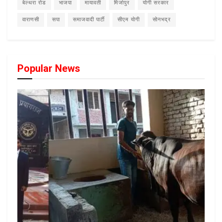
बेल्थरा रोड
भाजपा
मायावती
मिर्जापुर
योगी सरकार
वाराणसी
सपा
समाजवादी पार्टी
सीएम योगी
सोनभद्र
Popular News