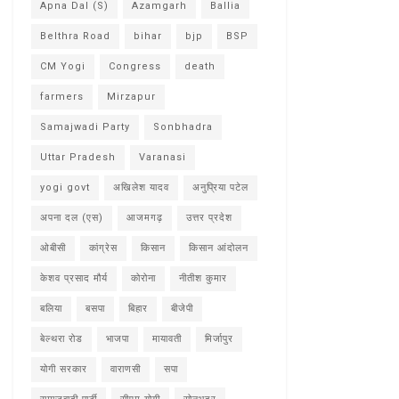
Apna Dal (S)
Azamgarh
Ballia
Belthra Road
bihar
bjp
BSP
CM Yogi
Congress
death
farmers
Mirzapur
Samajwadi Party
Sonbhadra
Uttar Pradesh
Varanasi
yogi govt
अखिलेश यादव
अनुप्रिया पटेल
अपना दल (एस)
आजमगढ़
उत्तर प्रदेश
ओबीसी
कांग्रेस
किसान
किसान आंदोलन
केशव प्रसाद मौर्य
कोरोना
नीतीश कुमार
बलिया
बसपा
बिहार
बीजेपी
बेल्थरा रोड
भाजपा
मायावती
मिर्जापुर
योगी सरकार
वाराणसी
सपा