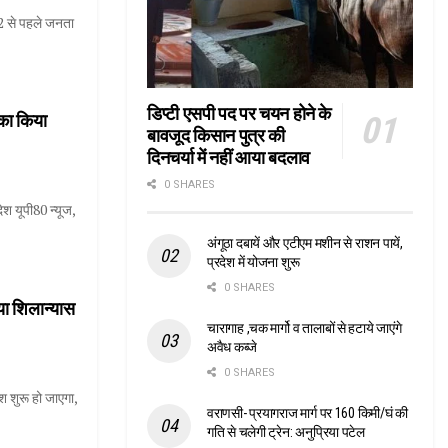
22 से पहले जनता
डिप्टी एसपी पद पर चयन होने के
 का किया
बावजूद किसान पुत्र की
दिनचर्या में नहीं आया बदलाव
0 SHARES
ेश यूपी80 न्यूज,
अंगूठा दबायें और एटीएम मशीन से राशन पायें,
प्रदेश में योजना शुरू
0 SHARES
िया शिलान्यास
चारागाह ,चक मार्गो व तालाबों से हटाये जाएंगे
अवैध कब्जे
0 SHARES
श शुरू हो जाएगा,
वराणसी- प्रयागराज मार्ग पर 160 किमी/घं की
गति से चलेगी ट्रेन: अनुप्रिया पटेल