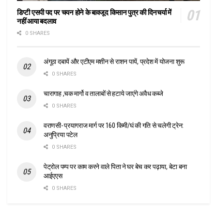
डिप्टी एसपी पद पर चयन होने के बावजूद किसान पुत्र की दिनचर्या में
नहीं आया बदलाव
0 SHARES
अंगूठा दबायें और एटीएम मशीन से राशन पायें, प्रदेश में योजना शुरू
0 SHARES
चारागाह ,चक मार्गो व तालाबों से हटाये जाएंगे अवैध कब्जे
0 SHARES
वराणसी- प्रयागराज मार्ग पर 160 किमी/घं की गति से चलेगी ट्रेन:
अनुप्रिया पटेल
0 SHARES
पेट्रोल पम्प पर काम करने वाले पिता ने घर बेच कर पढ़ाया, बेटा बना
आईएएस
0 SHARES