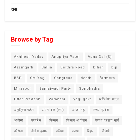
सपा
Browse by Tag
Akhilesh Yadav
Anupriya Patel
Apna Dal (S)
Azamgarh
Ballia
Belthra Road
bihar
bjp
BSP
CM Yogi
Congress
death
farmers
Mirzapur
Samajwadi Party
Sonbhadra
Uttar Pradesh
Varanasi
yogi govt
अखिलेश यादव
अनुप्रिया पटेल
अपना दल (एस)
आजमगढ़
उत्तर प्रदेश
ओबीसी
कांग्रेस
किसान
किसान आंदोलन
केशव प्रसाद मौर्य
कोरोना
नीतीश कुमार
बलिया
बसपा
बिहार
बीजेपी