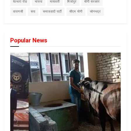
बेल्थरा रोड
भाजपा
मायावती
मिर्जापुर
योगी सरकार
वाराणसी
सपा
समाजवादी पार्टी
सीएम योगी
सोनभद्र
Popular News