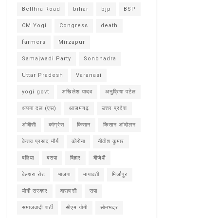
Belthra Road
bihar
bjp
BSP
CM Yogi
Congress
death
farmers
Mirzapur
Samajwadi Party
Sonbhadra
Uttar Pradesh
Varanasi
yogi govt
अखिलेश यादव
अनुप्रिया पटेल
अपना दल (एस)
आजमगढ़
उत्तर प्रदेश
ओबीसी
कांग्रेस
किसान
किसान आंदोलन
केशव प्रसाद मौर्य
कोरोना
नीतीश कुमार
बलिया
बसपा
बिहार
बीजेपी
बेल्थरा रोड
भाजपा
मायावती
मिर्जापुर
योगी सरकार
वाराणसी
सपा
समाजवादी पार्टी
सीएम योगी
सोनभद्र