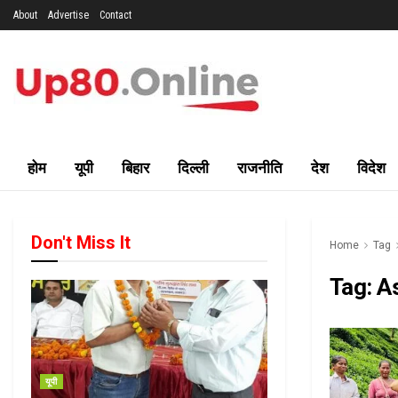
About
Advertise
Contact
होम
यूपी
बिहार
दिल्ली
राजनीति
देश
विदेश
Don't Miss It
Home
Tag
Tag:
A
यूपी