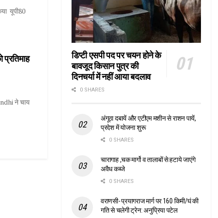
किया यूपी80
डिप्टी एसपी पद पर चयन होने के
को प्रतिमाह
बावजूद किसान पुत्र की
दिनचर्या में नहीं आया बदलाव
0 SHARES
andhi ने चाय
अंगूठा दबायें और एटीएम मशीन से राशन पायें,
प्रदेश में योजना शुरू
0 SHARES
चारागाह ,चक मार्गो व तालाबों से हटाये जाएंगे
अवैध कब्जे
0 SHARES
वराणसी- प्रयागराज मार्ग पर 160 किमी/घं की
गति से चलेगी ट्रेन: अनुप्रिया पटेल