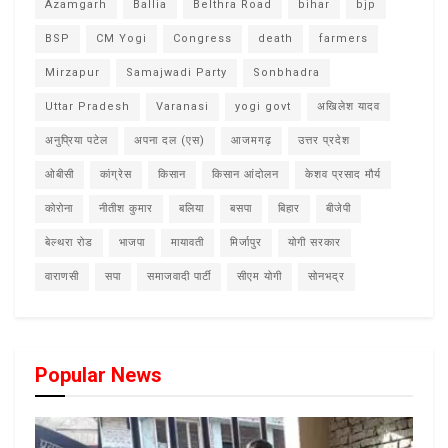
Azamgarh
Ballia
Belthra Road
bihar
bjp
BSP
CM Yogi
Congress
death
farmers
Mirzapur
Samajwadi Party
Sonbhadra
Uttar Pradesh
Varanasi
yogi govt
अखिलेश यादव
अनुप्रिया पटेल
अपना दल (एस)
आजमगढ़
उत्तर प्रदेश
ओबीसी
कांग्रेस
किसान
किसान आंदोलन
केशव प्रसाद मौर्य
कोरोना
नीतीश कुमार
बलिया
बसपा
बिहार
बीजेपी
बेल्थरा रोड
भाजपा
मायावती
मिर्जापुर
योगी सरकार
वाराणसी
सपा
समाजवादी पार्टी
सीएम योगी
सोनभद्र
Popular News