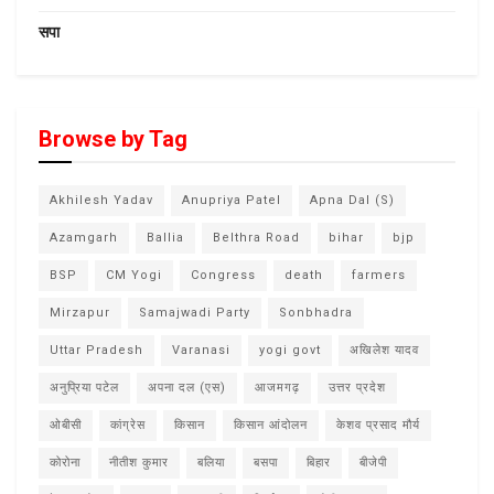
सपा
Browse by Tag
Akhilesh Yadav
Anupriya Patel
Apna Dal (S)
Azamgarh
Ballia
Belthra Road
bihar
bjp
BSP
CM Yogi
Congress
death
farmers
Mirzapur
Samajwadi Party
Sonbhadra
Uttar Pradesh
Varanasi
yogi govt
अखिलेश यादव
अनुप्रिया पटेल
अपना दल (एस)
आजमगढ़
उत्तर प्रदेश
ओबीसी
कांग्रेस
किसान
किसान आंदोलन
केशव प्रसाद मौर्य
कोरोना
नीतीश कुमार
बलिया
बसपा
बिहार
बीजेपी