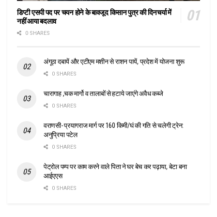
डिप्टी एसपी पद पर चयन होने के बावजूद किसान पुत्र की दिनचर्या में
नहीं आया बदलाव
0 SHARES
अंगूठा दबायें और एटीएम मशीन से राशन पायें, प्रदेश में योजना शुरू
0 SHARES
चारागाह ,चक मार्गो व तालाबों से हटाये जाएंगे अवैध कब्जे
0 SHARES
वराणसी- प्रयागराज मार्ग पर 160 किमी/घं की गति से चलेगी ट्रेन:
अनुप्रिया पटेल
0 SHARES
पेट्रोल पम्प पर काम करने वाले पिता ने घर बेच कर पढ़ाया, बेटा बना
आईएएस
0 SHARES