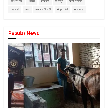
बेल्थरा रोड
भाजपा
मायावती
मिर्जापुर
योगी सरकार
वाराणसी
सपा
समाजवादी पार्टी
सीएम योगी
सोनभद्र
Popular News