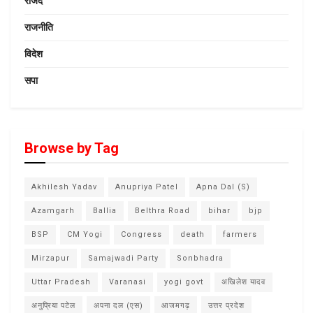
राजद
राजनीति
विदेश
सपा
Browse by Tag
Akhilesh Yadav
Anupriya Patel
Apna Dal (S)
Azamgarh
Ballia
Belthra Road
bihar
bjp
BSP
CM Yogi
Congress
death
farmers
Mirzapur
Samajwadi Party
Sonbhadra
Uttar Pradesh
Varanasi
yogi govt
अखिलेश यादव
अनुप्रिया पटेल
अपना दल (एस)
आजमगढ़
उत्तर प्रदेश