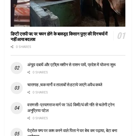
डिप्टी एसपी पद पर चयन होने के बावजूद किसान पुत्र की दिनचर्या में
नहीं आया बदलाव
0 SHARES
अंगूठा दबायें और एटीएम मशीन से राशन पायें, प्रदेश में योजना शुरू
0 SHARES
चारागाह ,चक मार्गो व तालाबों से हटाये जाएंगे अवैध कब्जे
0 SHARES
वराणसी- प्रयागराज मार्ग पर 160 किमी/घं की गति से चलेगी ट्रेन:
अनुप्रिया पटेल
0 SHARES
पेट्रोल पम्प पर काम करने वाले पिता ने घर बेच कर पढ़ाया, बेटा बना