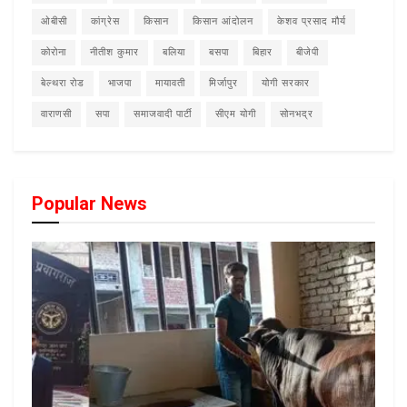
ओबीसी
कांग्रेस
किसान
किसान आंदोलन
केशव प्रसाद मौर्य
कोरोना
नीतीश कुमार
बलिया
बसपा
बिहार
बीजेपी
बेल्थरा रोड
भाजपा
मायावती
मिर्जापुर
योगी सरकार
वाराणसी
सपा
समाजवादी पार्टी
सीएम योगी
सोनभद्र
Popular News