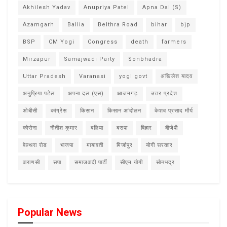
Akhilesh Yadav
Anupriya Patel
Apna Dal (S)
Azamgarh
Ballia
Belthra Road
bihar
bjp
BSP
CM Yogi
Congress
death
farmers
Mirzapur
Samajwadi Party
Sonbhadra
Uttar Pradesh
Varanasi
yogi govt
अखिलेश यादव
अनुप्रिया पटेल
अपना दल (एस)
आजमगढ़
उत्तर प्रदेश
ओबीसी
कांग्रेस
किसान
किसान आंदोलन
केशव प्रसाद मौर्य
कोरोना
नीतीश कुमार
बलिया
बसपा
बिहार
बीजेपी
बेल्थरा रोड
भाजपा
मायावती
मिर्जापुर
योगी सरकार
वाराणसी
सपा
समाजवादी पार्टी
सीएम योगी
सोनभद्र
Popular News